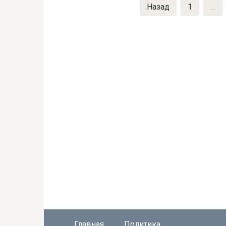
Пагинация
Назад
1
…
записей
Главная
Политика