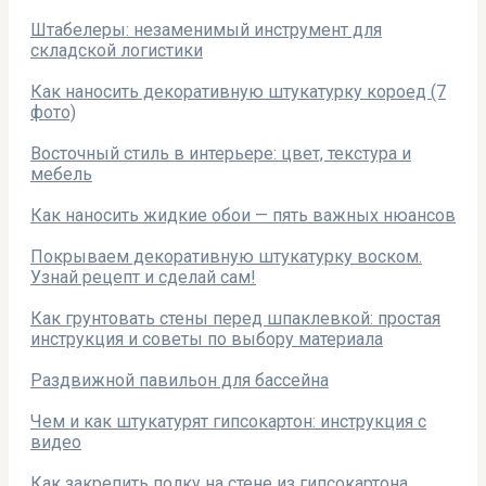
Штабелеры: незаменимый инструмент для
складской логистики
Как наносить декоративную штукатурку короед (7
фото)
Восточный стиль в интерьере: цвет, текстура и
мебель
Как наносить жидкие обои — пять важных нюансов
Покрываем декоративную штукатурку воском.
Узнай рецепт и сделай сам!
Как грунтовать стены перед шпаклевкой: простая
инструкция и советы по выбору материала
Раздвижной павильон для бассейна
Чем и как штукатурят гипсокартон: инструкция с
видео
Как закрепить полку на стене из гипсокартона