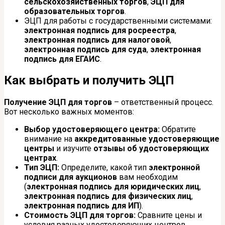
сельскохозяйственных торгов
,
ЭЦП для
образовательных торгов
.
ЭЦП для работы с государственными системами:
электронная подпись для росреестра
,
электронная подпись для налоговой
,
электронная подпись для суда
,
электронная
подпись для ЕГАИС
.
Как выбрать и получить ЭЦП
Получение ЭЦП для торгов
– ответственный процесс.
Вот несколько важных моментов:
Выбор удостоверяющего центра:
Обратите
внимание на
аккредитованные удостоверяющие
центры
и изучите
отзывы об удостоверяющих
центрах
.
Тип ЭЦП:
Определите, какой тип
электронной
подписи для аукционов
вам необходим
(
электронная подпись для юридических лиц
,
электронная подпись для физических лиц
,
электронная подпись для ИП
).
Стоимость ЭЦП для торгов:
Сравните цены и
условия разных удостоверяющих центров.