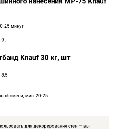
шинного нанесения МP-75 Knauf
20-25 минут
9 .
банд Knauf 30 кг, шт
 8,5
ной смеси, мин: 20-25
спользовать для декорирования стен — вы